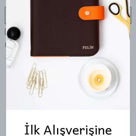
WHATSAPP
400 TL üzeri ücretsiz kargo
7 gün içinde iade değişim
Ürün Açıklaması
Annenin ismine özel bu hediye ile Anneler Gününü kutlamaya
ne dersin?
Kutu İçeriği;
1. Masaüstü Notluk
2. Melodi Badem Draje
3. Premium Roller Kalem
İlk Alışverişine
4. Anneler Günü Kutlama Kartı
Klasikleşmiş Pembe Çiçekli Fulique Hediye Kutusu ile...