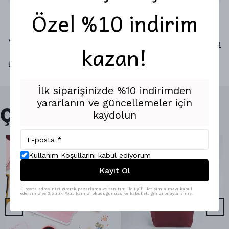
Özel %10 indirim
Yorumlar
Yorum Yap
kazan!
Bu ürün için henüz yorum yapılmamış.
İlk siparişinizde %10 indirimden
yararlanın ve güncellemeler için
Çok Satanlar
kaydolun
Kullanım Koşullarını kabul ediyorum
Kayıt Ol
E-posta adresinizi girerek pazarlama ve tanıtım ile ilgili iletişim almayı kabul
edersiniz ve Gizlilik Politikamızı okuduğunuzu ve kabul ettiğinizi onaylarsınız.