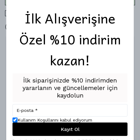
İlk Alışverişine
400 TL üzeri ücretsiz kargo
7 gün içinde iade değişim
Özel %10 indirim
Ürün Açıklaması
kazan!
Haftasonu kısa bir tatil ya da 2-3 günlük kısa bir yolculuk...
Termosun, yemeğin, ayakkabın, spor kıyafetlerin, kitapların ve
daha fazlası!
Şimdi bu eşyalarını yanında taşıyabileceğin Weekand Bag
İlk siparişinizde %10 indirimden
karşında!
yararlanın ve güncellemeler için
Üstelik bu çanta tüm ihtiyaçlarını düşünerek üretildi.
kaydolun
Yanlarındaki 2 farklı cebi ile termoslarını ve yemeğini ayrıca
depolayabilirsin.
Hafif olduğunda koluna takip, ağır olduğunda elinde
taşıyabilmen için 2 ayrı kulp tasarlandı.
Kullanım Koşullarını kabul ediyorum
Kayıt Ol
Üstelik üzerine isim baskısı yaparak tamamen kendine özel
bir çanta tasarlayabilirsin.