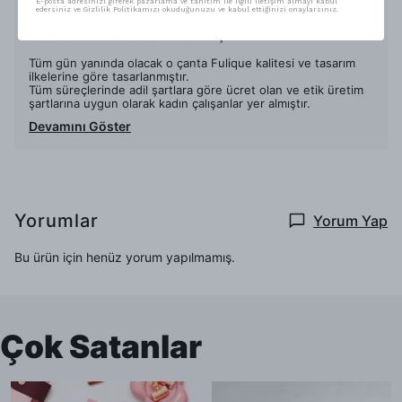
E-posta adresinizi girerek pazarlama ve tanıtım ile ilgili iletişim almayı kabul
Çantanın ölçüsü : 34 x 44 cm'dir.
edersiniz ve Gizlilik Politikamızı okuduğunuzu ve kabul ettiğinizi onaylarsınız.
%100 Pamuk malzemeden üretilmiştir.
Tüm gün yanında olacak o çanta Fulique kalitesi ve tasarım
ilkelerine göre tasarlanmıştır.
Tüm süreçlerinde adil şartlara göre ücret olan ve etik üretim
şartlarına uygun olarak kadın çalışanlar yer almıştır.
Devamını Göster
Yorumlar
Yorum Yap
Bu ürün için henüz yorum yapılmamış.
Çok Satanlar