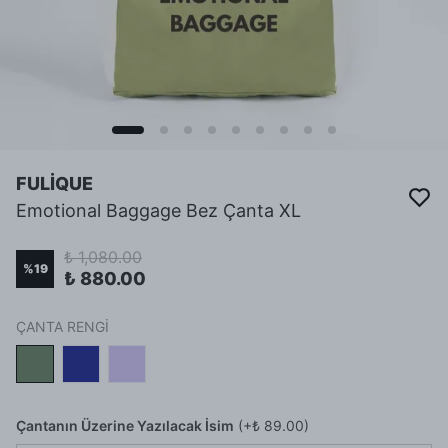
FULİQUE
Emotional Baggage Bez Çanta XL
₺ 1,080.00
%
19
₺ 880.00
ÇANTA RENGİ
Çantanın Üzerine Yazılacak İsim
(+
₺ 89.00
)