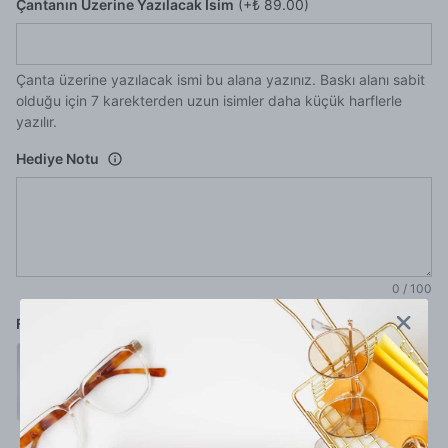
Çantanın Üzerine Yazılacak İsim
(+
₺ 89.00
)
Çanta üzerine yazılacak ismi bu alana yazınız. Baskı alanı sabit
olduğu için 7 karekterden uzun isimler daha küçük harflerle
yazılır.
Hediye Notu
0
/
100
Font Seçimi