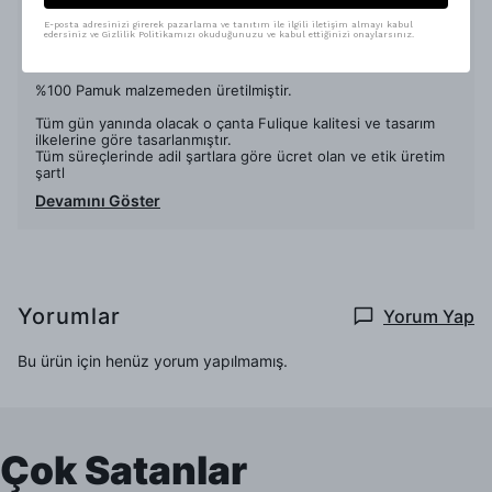
Üstelik üzerine isim baskısı yaparak tamamen kendine özel
bir çanta tasarlayabilirsin.
E-posta adresinizi girerek pazarlama ve tanıtım ile ilgili iletişim almayı kabul
edersiniz ve Gizlilik Politikamızı okuduğunuzu ve kabul ettiğinizi onaylarsınız.
Çantanın ölçüsü : 30 x 38 cm'dir.
%100 Pamuk malzemeden üretilmiştir.
Tüm gün yanında olacak o çanta Fulique kalitesi ve tasarım
ilkelerine göre tasarlanmıştır.
Tüm süreçlerinde adil şartlara göre ücret olan ve etik üretim
şartl
Devamını Göster
Yorumlar
Yorum Yap
Bu ürün için henüz yorum yapılmamış.
Çok Satanlar