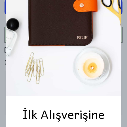
WHATSAPP
400 TL üzeri ücretsiz kargo
7 gün içinde iade değişim
Ürün Açıklaması
Set İçeriği
Deri Kopar - At Notluk
Premium Roller Kalem
Melodi Çikolata
İlk Alışverişine
Fulique hediye kutusunda teslim edilir.