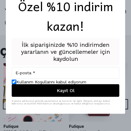
Özel %10 indirim
Yorumlar
Yorum Yap
kazan!
Bu ürün için henüz yorum yapılmamış.
İlk siparişinizde %10 indirimden
Çok Satanlar
yararlanın ve güncellemeler için
kaydolun
Kullanım Koşullarını kabul ediyorum
Kayıt Ol
E-posta adresinizi girerek pazarlama ve tanıtım ile ilgili iletişim almayı kabul
edersiniz ve Gizlilik Politikamızı okuduğunuzu ve kabul ettiğinizi onaylarsınız.
Fulique
Fulique