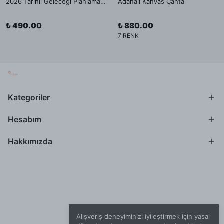
2026 Tarihli Geleceği Planlama Ajandası İç Sayfa
Adanalı Kanvas Çanta
₺ 490.00
₺ 880.00
7 RENK
Kategoriler
Hesabım
Hakkımızda
Alışveriş deneyiminizi iyileştirmek için yasal