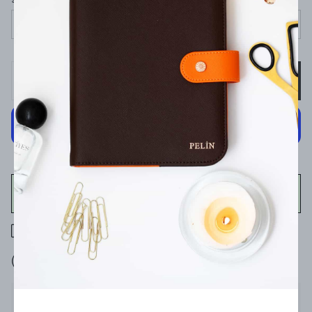
Seçiniz
SEPETE EKLE
WHATSAPP
400 TL üzeri ücretsiz kargo
7 gün içinde iade değişim
Ürün Açıklaması