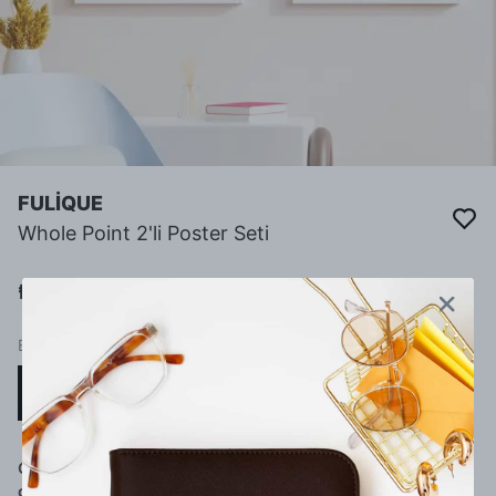
FULİQUE
Whole Point 2'li Poster Seti
₺ 120.00
BOYUT
15 x 21 (A5)
21 x 29 (A4)
Çerçeve Seçimi ( 2 poster de çerçeveli
gönderilecektir)