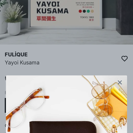
FULİQUE
Yayoi Kusama
₺ 60.00
BOYUT
15 x 21 (A5)
21 x 29 (A4)
Çerçeve Seçimi