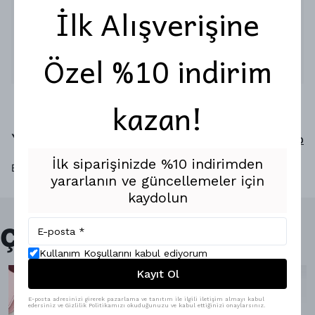
İlk Alışverişine
Kuşe kağıda parlak baskı poster.
Ürün çerçevesizdir.
Özel %10 indirim
Devamını Göster
kazan!
Yorumlar
Yorum Yap
İlk siparişinizde %10 indirimden
Bu ürün için henüz yorum yapılmamış.
yararlanın ve güncellemeler için
kaydolun
Çok Satanlar
Kullanım Koşullarını kabul ediyorum
Kayıt Ol
E-posta adresinizi girerek pazarlama ve tanıtım ile ilgili iletişim almayı kabul
edersiniz ve Gizlilik Politikamızı okuduğunuzu ve kabul ettiğinizi onaylarsınız.