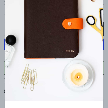
🚨 DİKKAT | Lütfen çerçeve ölçüsünü posterinizle aynı seçiniz.
Seçiniz
SEPETE EKLE
WHATSAPP
400 TL üzeri ücretsiz kargo
7 gün içinde iade değişim
Ürün Açıklaması