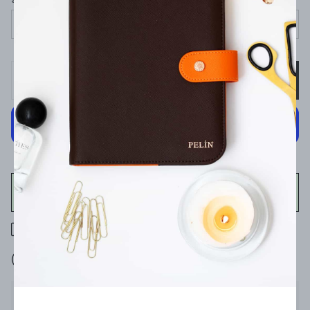
Seçiniz
SEPETE EKLE
WHATSAPP
400 TL üzeri ücretsiz kargo
7 gün içinde iade değişim
Ürün Açıklaması