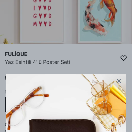
FULİQUE
Yaz Esintili 4'lü Poster Seti
₺ 240.00
BOYUT
15 x 21 (A5)
21 x 29 (A4)
Çerçeve Seçimi (4 poster de çerçeve ile
gönderilecektir)